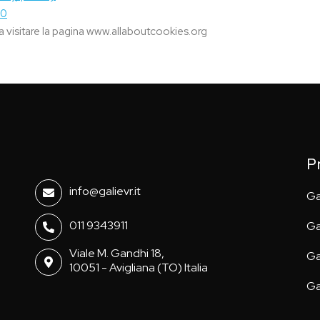
20
a a visitare la pagina www.allaboutcookies.org
P
info@galievr.it
Ga
011 9343911
Ga
Viale M. Gandhi 18,
Ga
10051 - Avigliana (TO) Italia
Ga