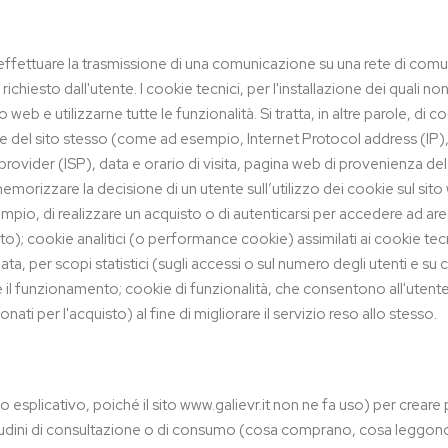
e di effettuare la trasmissione di una comunicazione su una rete di co
chiesto dall'utente. I cookie tecnici, per l'installazione dei quali no
 web e utilizzarne tutte le funzionalità. Si tratta, in altre parole, di 
e del sito stesso (come ad esempio, Internet Protocol address (IP),
rovider (ISP), data e orario di visita, pagina web di provenienza del v
emorizzare la decisione di un utente sull’utilizzo dei cookie sul sito
pio, di realizzare un acquisto o di autenticarsi per accedere ad ar
sito); cookie analitici (o performance cookie) assimilati ai cookie tec
a, per scopi statistici (sugli accessi o sul numero degli utenti e su 
il funzionamento; cookie di funzionalità, che consentono all'utente l
nati per l'acquisto) al fine di migliorare il servizio reso allo stesso.
o esplicativo, poiché il sito www.galievr.it non ne fa uso) per creare pr
bitudini di consultazione o di consumo (cosa comprano, cosa leggono,