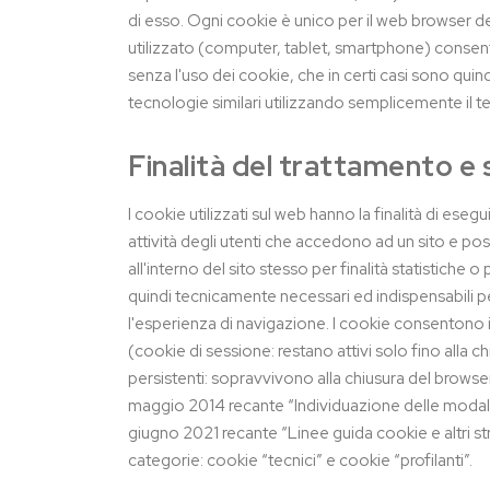
di esso. Ogni cookie è unico per il web browser de
utilizzato (computer, tablet, smartphone) consent
senza l'uso dei cookie, che in certi casi sono quin
tecnologie similari utilizzando semplicemente il t
Finalità del trattamento e 
I cookie utilizzati sul web hanno la finalità di es
attività degli utenti che accedono ad un sito e p
all'interno del sito stesso per finalità statistich
quindi tecnicamente necessari ed indispensabili per
l'esperienza di navigazione. I cookie consentono in
(cookie di sessione: restano attivi solo fino alla
persistenti: sopravvivono alla chiusura del browse
maggio 2014 recante “Individuazione delle modalit
giugno 2021 recante “Linee guida cookie e altri str
categorie: cookie “tecnici” e cookie “profilanti”.