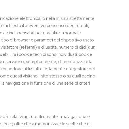
municazione elettronica, o nella misura strettamente
n è richiesto il preventivo consenso degli utenti,
cookie indispensabili per garantire la normale
 tipo di browser e parametri del dispositivo usato
isitatore (referral) e di uscita, numero di click); un
 web. Tra i cookie tecnici sono individuati: cookie
ee riservate o, semplicemente, di memorizzare la
nici laddove utilizzati direttamente dal gestore del
come questi visitano il sito stesso o su quali pagine
a navigazione in funzione di una serie di criteri
ofili relativi agli utenti durante la navigazione e
 ecc.) oltre che a memorizzare le scelte che gli