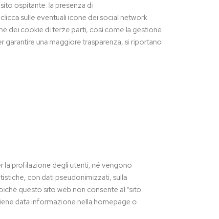
 sito ospitante: la presenza di
 clicca sulle eventuali icone dei social network
ione dei cookie di terze parti, così come la gestione
 Per garantire una maggiore trasparenza, si riportano
 la profilazione degli utenti, né vengono
tistiche, con dati pseudonimizzati, sulla
poiché questo sito web non consente al “sito
essi viene data informazione nella homepage o