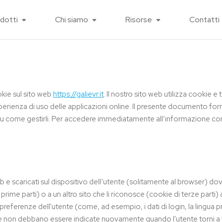
dotti
Chi siamo
Risorse
Contatti
okie sul sito web
https://galievr.it
. Il nostro sito web utilizza cookie e 
sperienza di uso delle applicazioni online. Il presente documento for
e su come gestirli. Per accedere immediatamente all’informazione com
o web e scaricati sul dispositivo dell’utente (solitamente al browser
i prime parti) o a un altro sito che li riconosce (cookie di terze part
 preferenze dell'utente (come, ad esempio, i dati di login, la lingua pr
 non debbano essere indicate nuovamente quando l'utente torni a visi