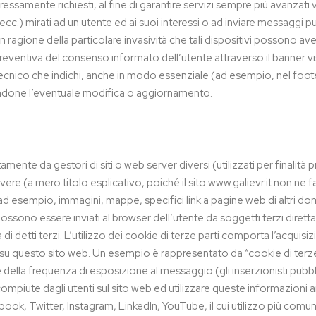
ressamente richiesti, al fine di garantire servizi sempre più avanzati
cc.) mirati ad un utente ed ai suoi interessi o ad inviare messaggi pu
n ragione della particolare invasività che tali dispositivi possono ave
preventiva del consenso informato dell’utente attraverso il banner vi
nico che indichi, anche in modo essenziale (ad esempio, nel footer
endone l’eventuale modifica o aggiornamento.
mente da gestori di siti o web server diversi (utilizzati per finalità p
ere (a mero titolo esplicativo, poiché il sito www.galievr.it non ne 
 esempio, immagini, mappe, specifici link a pagine web di altri domi
 possono essere inviati al browser dell’utente da soggetti terzi diret
à di detti terzi. L’utilizzo dei cookie di terze parti comporta l’acqu
so su questo sito web. Un esempio è rappresentato da “cookie di terze 
 della frequenza di esposizione al messaggio (gli inserzionisti pubblic
compiute dagli utenti sul sito web ed utilizzare queste informazioni an
ook, Twitter, Instagram, LinkedIn, YouTube, il cui utilizzo più comune