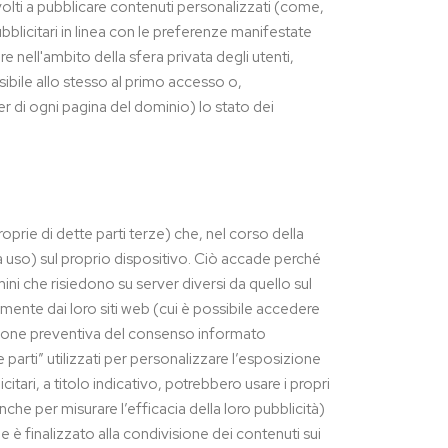
 volti a pubblicare contenuti personalizzati (come,
bblicitari in linea con le preferenze manifestate
re nell'ambito della sfera privata degli utenti,
sibile allo stesso al primo accesso o,
 di ogni pagina del dominio) lo stato dei
roprie di dette parti terze) che, nel corso della
fa uso) sul proprio dispositivo. Ciò accade perché
ni che risiedono su server diversi da quello sul
tamente dai loro siti web (cui è possibile accedere
isizione preventiva del consenso informato
parti” utilizzati per personalizzare l’esposizione
itari, a titolo indicativo, potrebbero usare i propri
che per misurare l’efficacia della loro pubblicità)
 è finalizzato alla condivisione dei contenuti sui