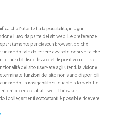
a che l’utente ha la possibilità, in ogni
tandone l’uso da parte dei siti web. Le preferenze
e separatamente per ciascun browser, poiché
er in modo tale da essere avvisato ogni volta che
cellare dal disco fisso del dispositivo i cookie
zionalità del sito riservate agli utenti, la visione
o determinate funzioni del sito non siano disponibili
lcun modo, la navigabilità su questo sito web. Le
ser per accedere al sito web. I browser
ndo i collegamenti sottostanti è possibile ricevere
0