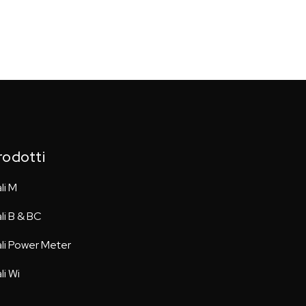
rodotti
li M
li B & BC
li Power Meter
li Wi