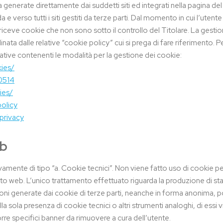
ata generate direttamente dai suddetti siti ed integrati nella pagina del
e verso tutti i siti gestiti da terze parti. Dal momento in cui l’utente
esti riceve cookie che non sono sotto il controllo del Titolare. La gest
linata dalle relative “cookie policy” cui si prega di fare riferimento.
ormative contenenti le modalità per la gestione dei cookie:
ies/
70514
ies/
policy
/privacy
eb
mente di tipo “a. Cookie tecnici”. Non viene fatto uso di cookie per
ito web. L’unico trattamento effettuato riguarda la produzione di sta
oni generate dai cookie di terze parti, neanche in forma anonima, 
 della sola presenza di cookie tecnici o altri strumenti analoghi, di 
rre specifici banner da rimuovere a cura dell’utente.