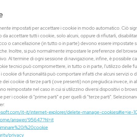
e
nte impostati per accettare i cookie in modo automatico. Ciò signific
 accettare tutti i cookie, solo alcuni, oppure di rifiutarli, disabili
 blocco o cancellazione (in tutto o in parte) devono essere impostat
fiche. Inoltre, si può normalmente impostare le preferenze del brows
. Al termine di ogni sessione di navigazione, infine, è possibile can
okie tecnici può compromettere, in tutto o in parte, l'utilizzo delle fun
ibire i cookie di funzionalità può comportare infatti che alcuni servizi 
 dei cookie di terze parti (ove presenti) non pregiudica invece, in a
o reimpostate nel caso in cui si utilizzino diversi dispositivi o brow
per i cookie di "prime parti" e per quelli di "terze parti". Seleziona
er:
osoft.com/it-it/internet-explorer/delete-manage-cookies#ie=ie-1
hrome/answer/95647?hl=it
/Eliminare%20i%20cookie
rity/privacy