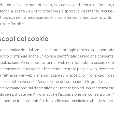
ll’utente e viene memorizzato, in base alle preferenze dell'utente, 
endo a un sito web di riconoscere il dispositivo dell’utente. Alcu
di tecnicamente necessari per lo stesso funzionamento del sito. Si in
ermine "cookie".
scopi dei cookie
eguire autenticazioni informatiche, monitoraggio di sessioni e memori
ossono contenere anche un codice identificativo unico che consente d
e o pubblicitarie. Alcune operazioni sul web non potrebbero essere com
 consentire di navigare efficacemente tra le pagine web, ricordare i s
fatti al server web di memorizzare sul dispositivo informazioni da ri
 chiusura del browser o all'esecuzione del comando di logout) o anche
r e permangono sul dispositivo dell'utente fino ad una scadenza pres
à semplificate per l'informativa e l'acquisizione del consenso per l
umenti di tracciamento”, in base alle caratteristiche e all'utilizzo d