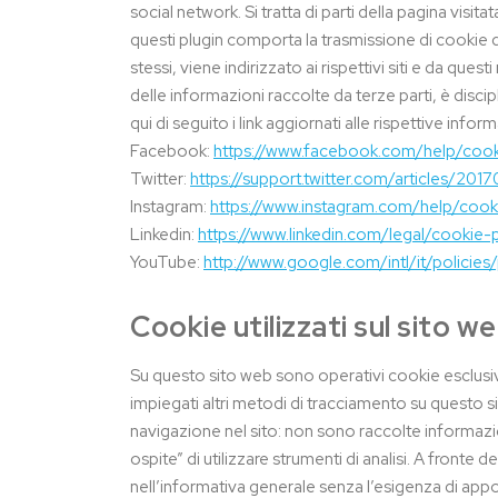
social network. Si tratta di parti della pagina visit
questi plugin comporta la trasmissione di cookie da 
stessi, viene indirizzato ai rispettivi siti e da qu
delle informazioni raccolte da terze parti, è discip
qui di seguito i link aggiornati alle rispettive inf
Facebook:
https://www.facebook.com/help/cook
Twitter:
https://support.twitter.com/articles/201
Instagram:
https://www.instagram.com/help/cook
Linkedin:
https://www.linkedin.com/legal/cookie-
YouTube:
http://www.google.com/intl/it/policies
Cookie utilizzati sul sito w
Su questo sito web sono operativi cookie esclusiva
impiegati altri metodi di tracciamento su questo s
navigazione nel sito: non sono raccolte informazi
ospite” di utilizzare strumenti di analisi. A fronte
nell’informativa generale senza l’esigenza di appo