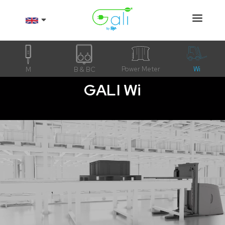
Products
About
Power Meter
Wi
M
B & BC
GALI Wi
Resources
Contact
Shop