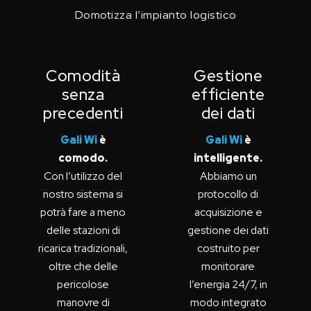
Domotizza l’impianto logistico
Comodità
Gestione
senza
efficiente
precedenti
dei dati
Gali Wi
è
Gali Wi
è
comodo.
intelligente.
Con l’utilizzo del
Abbiamo un
nostro sistema si
protocollo di
potrà fare a meno
acquisizione e
delle stazioni di
gestione dei dati
ricarica tradizionali,
costruito per
oltre che delle
monitorare
pericolose
l’energia 24/7, in
manovre di
modo integrato