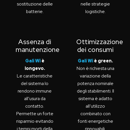
sostituzione delle
nelle strategie
batterie.
logistiche.
Assenza di
Ottimizzazione
manutenzione
dei consumi
Gali Wi
è
Gali Wi
è green.
longevo.
Non è richiesta una
Le caratteristiche
variazione della
del sistema lo
potenza nominale
rendono immune
degli stabilimenti. Il
all’usura da
sistema è adatto
contatto.
all’utilizzo
Permette un forte
combinato con
risparmio evitando
fonti energetiche
i tempi morti della
rinnovabili.