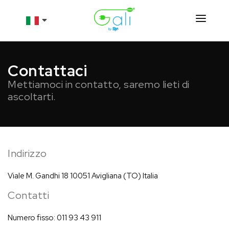
Prodotti
Chi siamo
Contattaci
Mettiamoci in contatto, saremo lieti di
Risorse
ascoltarti.
Contatti
Shop
Indirizzo
Viale M. Gandhi 18 10051 Avigliana (TO) Italia
Contatti
Numero fisso
: 011 93 43 911